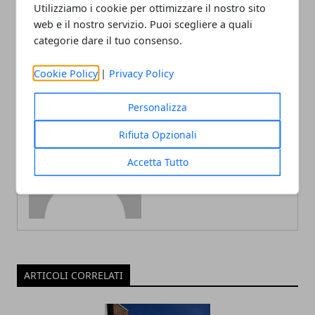
postazione da smart
viso antirughe bio: una
Utilizziamo i cookie per ottimizzare il nostro sito
working: ecco gli strumenti
scelta naturale per la pelle
web e il nostro servizio. Puoi scegliere a quali
necessari
categorie dare il tuo consenso.
Cookie Policy
|
Privacy Policy
Personalizza
Rifiuta Opzionali
Redazione
Accetta Tutto
ARTICOLI CORRELATI