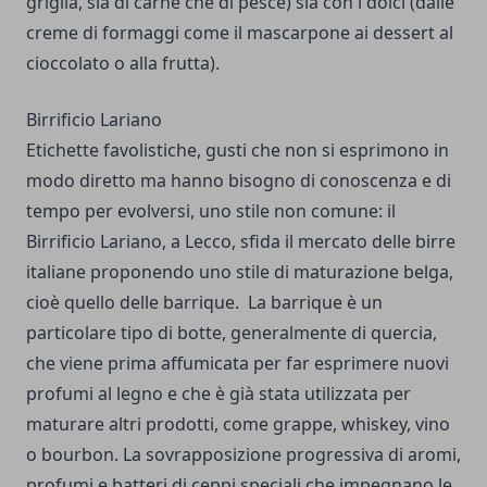
griglia, sia di carne che di pesce) sia con i dolci (dalle
creme di formaggi come il mascarpone ai dessert al
cioccolato o alla frutta).
Birrificio Lariano
Etichette favolistiche, gusti che non si esprimono in
modo diretto ma hanno bisogno di conoscenza e di
tempo per evolversi, uno stile non comune: il
Birrificio Lariano, a Lecco, sfida il mercato delle birre
italiane proponendo uno stile di maturazione belga,
cioè quello delle barrique.
La
barrique
è un
particolare tipo di botte, generalmente di quercia,
che viene prima affumicata per far esprimere nuovi
profumi al legno e che è già stata utilizzata per
maturare altri prodotti, come grappe, whiskey, vino
o bourbon. La sovrapposizione progressiva di aromi,
profumi e batteri di ceppi speciali che impegnano le