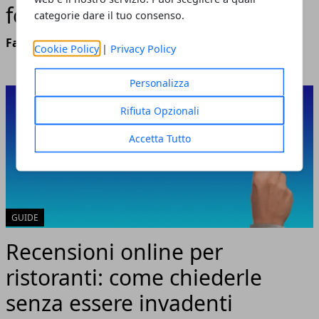
formale: guida pratica
categorie dare il tuo consenso.
Fabiana Fissore
- luglio 24, 2026
Cookie Policy
|
Privacy Policy
Personalizza
Rifiuta Opzionali
Accetta Tutto
GUIDE
Recensioni online per
ristoranti: come chiederle
senza essere invadenti