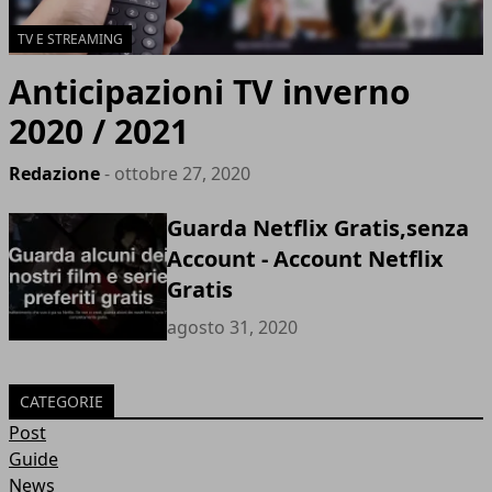
TV E STREAMING
Anticipazioni TV inverno
2020 / 2021
Redazione
- ottobre 27, 2020
Guarda Netflix Gratis,senza
Account - Account Netflix
Gratis
agosto 31, 2020
CATEGORIE
Post
Guide
News