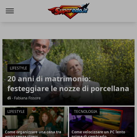
Superedo.it
Superedo.it
Articoli in Evidenza
LIFESTYLE
20 anni di matrimonio:
festeggiare le nozze di porcellana
di
- Fabiana Fissore
LIFESTYLE
TECNOLOGIA
Come organizzare una cena tra
Come velocizzare un PC lento
amici senza stress
prima di cambiarlo