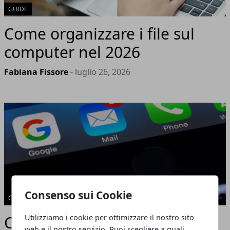
GUIDE
Come organizzare i file sul
computer nel 2026
Fabiana Fissore
- luglio 26, 2026
Consenso sui Cookie
GUIDE
Come scrivere una mail
Utilizziamo i cookie per ottimizzare il nostro sito
web e il nostro servizio. Puoi scegliere a quali