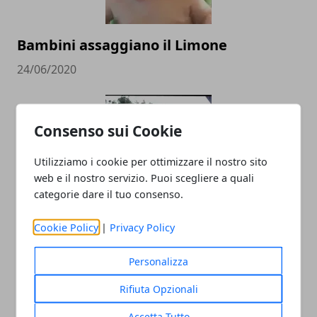
Bambini assaggiano il Limone
24/06/2020
Consenso sui Cookie
Utilizziamo i cookie per ottimizzare il nostro sito
web e il nostro servizio. Puoi scegliere a quali
categorie dare il tuo consenso.
Saluti dagli Orsi
Cookie Policy
|
Privacy Policy
24/06/2020
Personalizza
Rifiuta Opzionali
Accetta Tutto