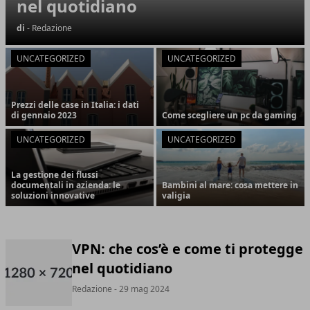
nel quotidiano
di
- Redazione
UNCATEGORIZED
UNCATEGORIZED
Prezzi delle case in Italia: i dati
di gennaio 2023
Come scegliere un pc da gaming
UNCATEGORIZED
UNCATEGORIZED
La gestione dei flussi
documentali in azienda: le
Bambini al mare: cosa mettere in
soluzioni innovative
valigia
VPN: che cos’è e come ti protegge
nel quotidiano
Redazione
- 29 mag 2024