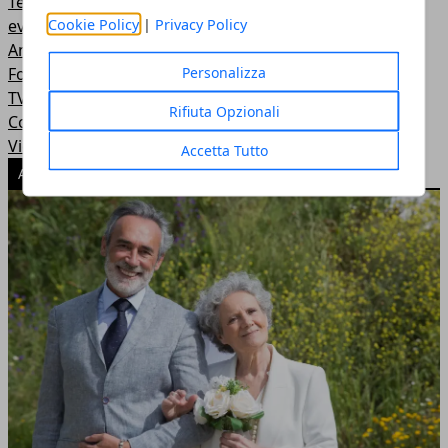
Tecnologia
Cookie Policy
|
Privacy Policy
eventi
Animali
Personalizza
Foto
TV e Streaming
Rifiuta Opzionali
Console
Video
Accetta Tutto
ARTICOLI POPOLARI