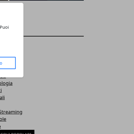
 Puoi
EGORIE
e
s
tyle
to
tegorized
sti
ologia
i
li
 Streaming
ole
o