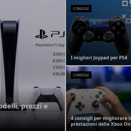
CONSOLE
I migliori Joypad per PS4
CONSOLE
delli, prezzi e
4 consigli per migliorare l
prestazioni della Xbox On