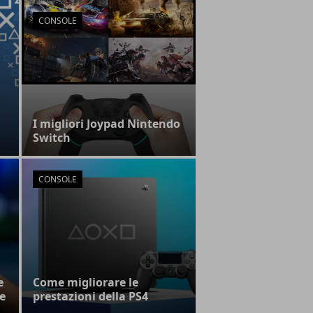
CONSOLE
I migliori Joypad Nintendo
Switch
CONSOLE
e
Come migliorare le
e
prestazioni della PS4