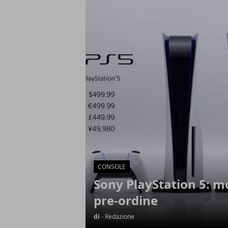
Articoli in Evidenza
CONSOLE
Sony PlayStation 5: mo
pre-ordine
di
- Redazione