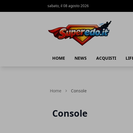
sabato, il 08 agosto 2026
Superedo.it
HOME
NEWS
ACQUISTI
LIF
Home
Console
Console