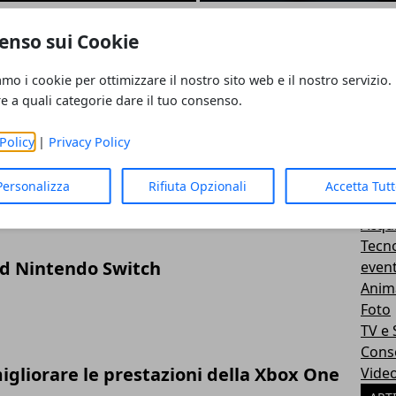
enso sui Cookie
n 5: modelli, prezzi e pre-ordine
amo i cookie per ottimizzare il nostro sito web e il nostro servizio.
CAT
re a quali categorie dare il tuo consenso.
Post
Guid
Policy
|
Privacy Policy
ad per PS4
New
Lifes
Personalizza
Rifiuta Opzionali
Accetta Tut
Unca
Acqui
Tecn
ad Nintendo Switch
event
Anima
Foto
TV e
Cons
migliorare le prestazioni della Xbox One
Vide