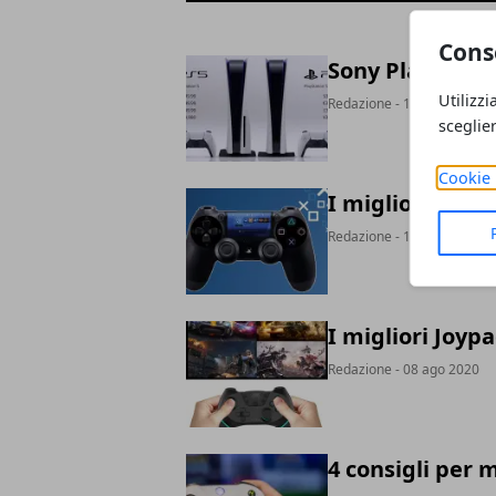
Cons
Sony PlayStatio
Utilizzi
Redazione
- 17 set 2020
sceglie
Cookie 
I migliori Joyp
Redazione
- 13 ago 2020
I migliori Joyp
Redazione
- 08 ago 2020
4 consigli per 