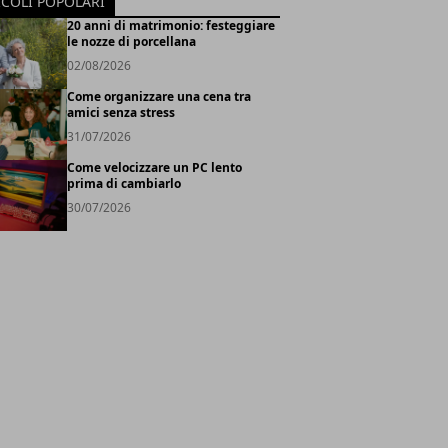
ICOLI POPOLARI
20 anni di matrimonio: festeggiare
le nozze di porcellana
02/08/2026
Come organizzare una cena tra
amici senza stress
31/07/2026
Come velocizzare un PC lento
prima di cambiarlo
30/07/2026