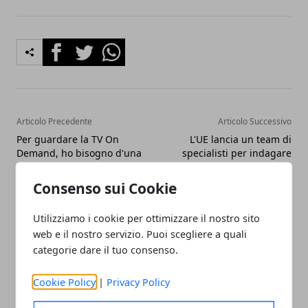
Facebook
Twitter
Whatsapp
Articolo Precedente
Articolo Successivo
Per guardare la TV On
L'UE lancia un team di
Demand, ho bisogno d'una
specialisti per indagare
Smart TV?
sulla disinformazione
cinese
Consenso sui Cookie
Utilizziamo i cookie per ottimizzare il nostro sito
web e il nostro servizio. Puoi scegliere a quali
categorie dare il tuo consenso.
Cookie Policy
|
Privacy Policy
Redazione