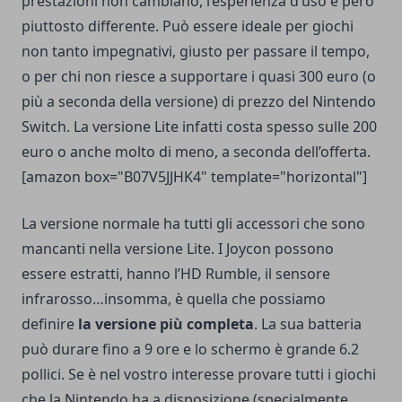
prestazioni non cambiano, l’esperienza d’uso è però
piuttosto differente. Può essere ideale per giochi
non tanto impegnativi, giusto per passare il tempo,
o per chi non riesce a supportare i quasi 300 euro (o
più a seconda della versione) di prezzo del Nintendo
Switch. La versione Lite infatti costa spesso sulle 200
euro o anche molto di meno, a seconda dell’offerta.
[amazon box="B07V5JJHK4" template="horizontal"]
La versione normale ha tutti gli accessori che sono
mancanti nella versione Lite. I Joycon possono
essere estratti, hanno l’HD Rumble, il sensore
infrarosso…insomma, è quella che possiamo
definire
la versione più completa
. La
sua batteria
può durare fino a 9 ore
e lo schermo è grande 6.2
pollici. Se è nel vostro interesse provare tutti i giochi
che la Nintendo ha a disposizione (specialmente