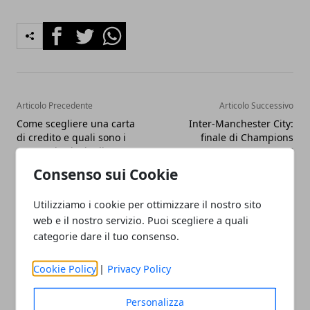
Facebook
Twitter
Whatsapp
Articolo Precedente
Articolo Successivo
Come scegliere una carta
Inter-Manchester City:
di credito e quali sono i
finale di Champions
vantaggi principali
League scontata?
Consenso sui Cookie
Utilizziamo i cookie per ottimizzare il nostro sito
web e il nostro servizio. Puoi scegliere a quali
categorie dare il tuo consenso.
Redazione
Cookie Policy
|
Privacy Policy
Personalizza