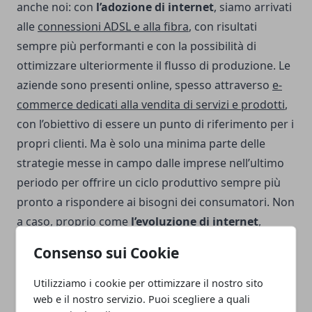
anche noi: con
l’adozione di internet
, siamo arrivati
alle
connessioni ADSL e alla fibra
, con risultati
sempre più performanti e con la possibilità di
ottimizzare ulteriormente il flusso di produzione. Le
aziende sono presenti online, spesso attraverso
e-
commerce dedicati alla vendita di servizi e prodotti
,
con l’obiettivo di essere un punto di riferimento per i
propri clienti. Ma è solo una minima parte delle
strategie messe in campo dalle imprese nell’ultimo
periodo per offrire un ciclo produttivo sempre più
pronto a rispondere ai bisogni dei consumatori. Non
a caso, proprio come
l’evoluzione di internet
,
anche l’automazione industriale sarà sempre più
Consenso sui Cookie
plasmata sui bisogni e sulle necessità attuali.
Secondo il mercato, alcune tendenze riusciranno a
Utilizziamo i cookie per ottimizzare il nostro sito
consolidarli più di altre, come il
modello produttivo
web e il nostro servizio. Puoi scegliere a quali