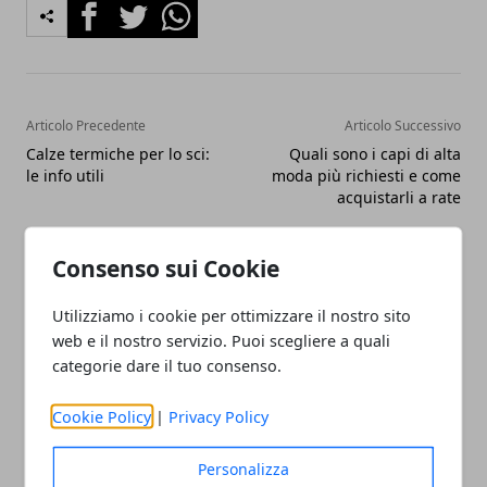
Facebook
Twitter
Whatsapp
Articolo Precedente
Articolo Successivo
Calze termiche per lo sci:
Quali sono i capi di alta
le info utili
moda più richiesti e come
acquistarli a rate
Consenso sui Cookie
Utilizziamo i cookie per ottimizzare il nostro sito
web e il nostro servizio. Puoi scegliere a quali
categorie dare il tuo consenso.
Redazione
Cookie Policy
|
Privacy Policy
Personalizza