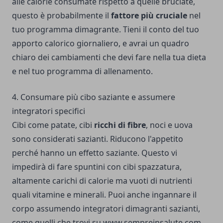
alle calorie consumate rispetto a quelle bruciate,
questo è probabilmente il
fattore più cruciale
nel
tuo programma dimagrante. Tieni il conto del tuo
apporto calorico giornaliero, e avrai un quadro
chiaro dei cambiamenti che devi fare nella tua dieta
e nel tuo programma di allenamento.
4. Consumare più cibo saziante e assumere
integratori specifici
Cibi come patate, cibi
ricchi di fibre
, noci e uova
sono considerati sazianti. Riducono l'appetito
perché hanno un effetto saziante. Questo vi
impedirà di fare spuntini con cibi spazzatura,
altamente carichi di calorie ma vuoti di nutrienti
quali vitamine e minerali. Puoi anche ingannare il
corpo assumendo integratori dimagranti sazianti,
come quelli che trovi su
www.sempreinsalute.com
.