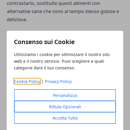
contrastarlo, sostituite questi alimenti con
alternative sane che sono al tempo stesso golose e
deliziose.
9. Scegliere i grassi “buoni”
Consenso sui Cookie
Non tutti i grassi sono cattivi, a differenza di quanto
alcuni amano sostenere. Consumare grassi "buoni"
Utilizziamo i cookie per ottimizzare il nostro sito
o insaturi evitando i grassi "trans". I
grassi buoni
web e il nostro servizio. Puoi scegliere a quali
includono oli, noci, semi e pesce. I grassi cattivi si
categorie dare il tuo consenso.
trovano di solito negli alimenti trasformati.
Cookie Policy
|
Privacy Policy
10. Consumare meno zuccheri
Personalizza
Lo zucchero è ovunque! Lo aggiungiamo nelle
nostre bevande, nei dolci ed è anche presente in
Rifiuta Opzionali
molti cibi preconfezionati.
Lo zucchero non offre
Accetta Tutto
alcun beneficio nutrizionale
e porta a livelli di