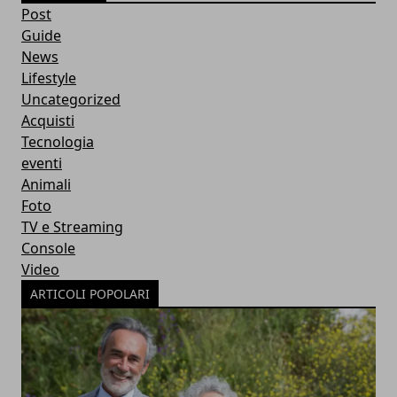
Post
Guide
News
Lifestyle
Uncategorized
Acquisti
Tecnologia
eventi
Animali
Foto
TV e Streaming
Console
Video
ARTICOLI POPOLARI