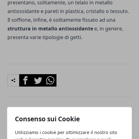
presentano, solitamente, un telaio in metallo
antiossidante e pareti in plastica, cristallo o tessuto.
Il soffione, infine, è solitamente fissato ad una
struttura in metallo antiossidante
e, in genere,
presenta varie tipologie di getti.
Facebook
Twitter
Whatsapp
Articolo Precedente
Articolo Successivo
Consenso sui Cookie
The Batman 2 quando
Come organizzare un
arriverà al cinema?
evento professionale: 3
consigli da seguire
Utilizziamo i cookie per ottimizzare il nostro sito