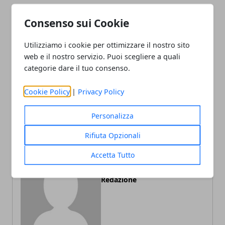
Facebook
Twitter
Whatsapp
Consenso sui Cookie
Utilizziamo i cookie per ottimizzare il nostro sito
web e il nostro servizio. Puoi scegliere a quali
Articolo Precedente
Articolo Successivo
categorie dare il tuo consenso.
I tassi d'interesse hanno
Come scegliere la giusta
toccato il minimo storico:
piattaforma per il Forex
Cookie Policy
|
Privacy Policy
come è successo?
Personalizza
Rifiuta Opzionali
Accetta Tutto
Redazione