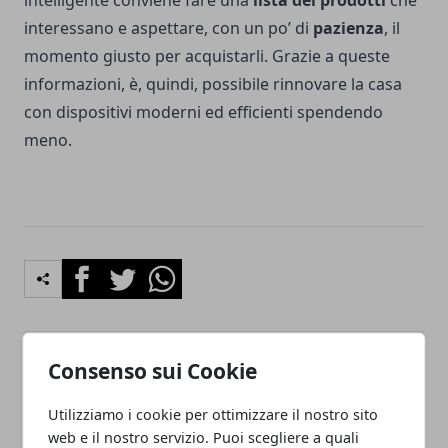
intelligente conviene fare una
lista dei prodotti
che
interessano e aspettare, con un po’ di
pazienza
, il
momento giusto per acquistarli. Grazie a queste
informazioni, è, quindi, possibile rinnovare la casa
con dispositivi moderni ed efficienti spendendo
meno.
Facebook
Twitter
Whatsapp
Consenso sui Cookie
Articolo Precedente
Articolo Successivo
Come pubblicizzare il tuo
WooCommerce: perché
Utilizziamo i cookie per ottimizzare il nostro sito
negozio
può aiutarti a vendere
web e il nostro servizio. Puoi scegliere a quali