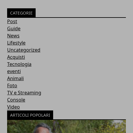
CATEGORIE
Post
Guide
News
Lifestyle
Uncategorized
Acquisti
Tecnologia
eventi
Animali
Foto
TV e Streaming
Console
Video
ARTICOLI POPOLARI