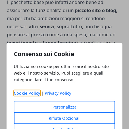
Il pacchetto base può infatti andare bene ad
assicurare la funzionalità di un
piccolo sito o blog
,
ma per chi ha ambizioni maggiori si rendono
necessari
altri servizi
; soprattutto, non bisogna
pensare al prezzo come a una spesa, ma come un
investimento a lungo termine
che può aiutare a
raggiungere gli obiettivi prefissati col sito.
Consenso sui Cookie
Utilizziamo i cookie per ottimizzare il nostro sito
web e il nostro servizio. Puoi scegliere a quali
categorie dare il tuo consenso.
Facebook
Twitter
Whatsapp
Cookie Policy
|
Privacy Policy
Personalizza
Rifiuta Opzionali
Articolo Precedente
Articolo Successivo
Automazione e intelligenza
WordPress: perchè è tra i