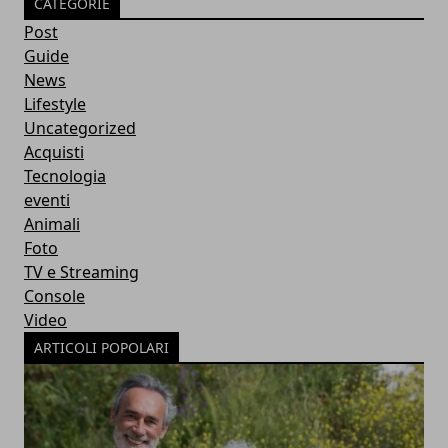
CATEGORIE
Post
Guide
News
Lifestyle
Uncategorized
Acquisti
Tecnologia
eventi
Animali
Foto
TV e Streaming
Console
Video
ARTICOLI POPOLARI