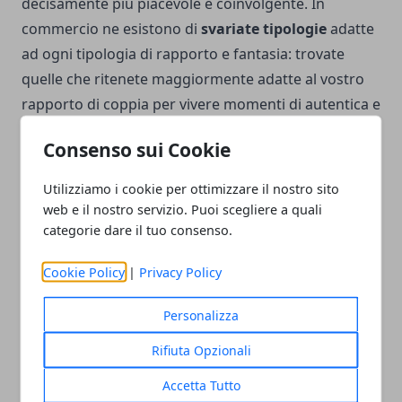
decisamente più piacevole e coinvolgente. In
commercio ne esistono di
svariate tipologie
adatte
ad ogni tipologia di rapporto e fantasia: trovate
quelle che ritenete maggiormente adatte al vostro
rapporto di coppia per vivere momenti di autentica e
genuina passione.
Consenso sui Cookie
Utilizziamo i cookie per ottimizzare il nostro sito
web e il nostro servizio. Puoi scegliere a quali
categorie dare il tuo consenso.
Facebook
Twitter
Whatsapp
Cookie Policy
|
Privacy Policy
Personalizza
Articolo Precedente
Articolo Successivo
Rifiuta Opzionali
Applique per bagno
I vantaggi del frequentare
Accetta Tutto
moderno, tutto quello che
una scuola di inglese: