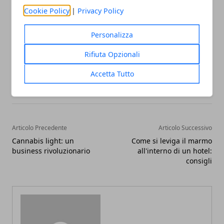
che si tratti di un dispositivo domestico.
Cookie Policy
|
Privacy Policy
Personalizza
Rifiuta Opzionali
Facebook
Twitter
Whatsapp
Accetta Tutto
Articolo Precedente
Articolo Successivo
Cannabis light: un
Come si leviga il marmo
business rivoluzionario
all'interno di un hotel:
consigli