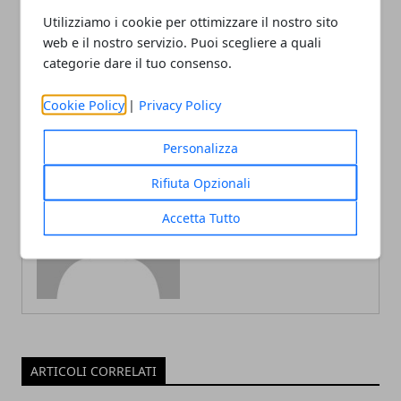
Articolo Precedente
Articolo Successivo
Utilizziamo i cookie per ottimizzare il nostro sito
web e il nostro servizio. Puoi scegliere a quali
Come trovare il regalo
Quali sono i prestiti più
giusto per ogni occasione
richiesti nel 2021
categorie dare il tuo consenso.
Cookie Policy
|
Privacy Policy
Personalizza
Rifiuta Opzionali
Redazione
Accetta Tutto
ARTICOLI CORRELATI