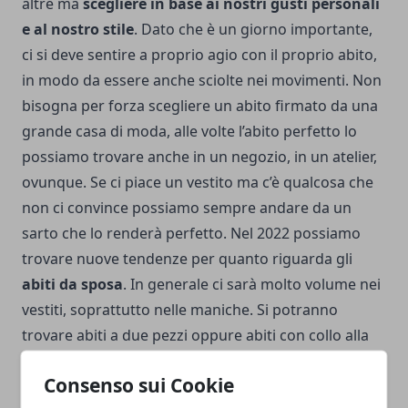
altre ma
scegliere in base ai nostri gusti personali
e al nostro stile
. Dato che è un giorno importante,
ci si deve sentire a proprio agio con il proprio abito,
in modo da essere anche sciolte nei movimenti. Non
bisogna per forza scegliere un abito firmato da una
grande casa di moda, alle volte l’abito perfetto lo
possiamo trovare anche in un negozio, in un atelier,
ovunque. Se ci piace un vestito ma c’è qualcosa che
non ci convince possiamo sempre andare da un
sarto che lo renderà perfetto. Nel 2022 possiamo
trovare nuove tendenze per quanto riguarda gli
abiti da sposa
. In generale ci sarà molto volume nei
vestiti, soprattutto nelle maniche. Si potranno
trovare abiti a due pezzi oppure abiti con collo alla
coreana, per uno stile più orientale. Per chi invece
Consenso sui Cookie
vuole andare sul classico, saranno sempre presenti