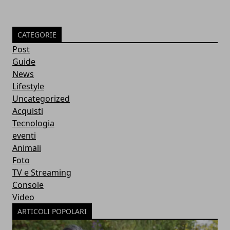
CATEGORIE
Post
Guide
News
Lifestyle
Uncategorized
Acquisti
Tecnologia
eventi
Animali
Foto
TV e Streaming
Console
Video
ARTICOLI POPOLARI