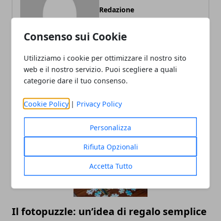
Redazione
Consenso sui Cookie
Utilizziamo i cookie per ottimizzare il nostro sito
web e il nostro servizio. Puoi scegliere a quali
categorie dare il tuo consenso.
ARTICOLI CORRELATI
Cookie Policy
|
Privacy Policy
Personalizza
Rifiuta Opzionali
Accetta Tutto
Il fotopuzzle: un’idea di regalo semplice