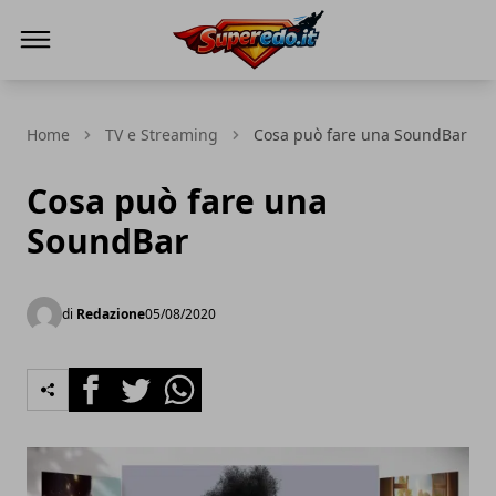
Superedo.it
Home
TV e Streaming
Cosa può fare una SoundBar
Cosa può fare una
SoundBar
di
Redazione
05/08/2020
Facebook
Twitter
Whatsapp