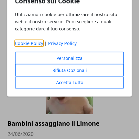
Consenso sui Cookie
Utilizziamo i cookie per ottimizzare il nostro sito
web e il nostro servizio. Puoi scegliere a quali
categorie dare il tuo consenso.
Cookie Policy
|
Privacy Policy
Mi è finita la carta igienica
24/06/2020
Personalizza
Rifiuta Opzionali
Accetta Tutto
Bambini assaggiano il Limone
24/06/2020