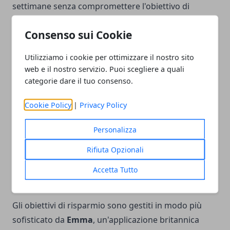
settimane senza compromettere l'obiettivo di
risparmio che mi sono prefissato.
Toshl Finance
è
Consenso sui Cookie
particolarmente efficace in questo senso, con un
sistema di previsione che tiene conto delle spese
Utilizziamo i cookie per ottimizzare il nostro sito
ricorrenti già pianificate, del saldo attuale e del
web e il nostro servizio. Puoi scegliere a quali
ritmo di spesa storico per calcolare un "budget
categorie dare il tuo consenso.
residuo giornaliero" che si aggiorna
Cookie Policy
|
Privacy Policy
automaticamente. La rappresentazione visiva è
curata — probabilmente la migliore dell'intero
Personalizza
mercato — e questo non è un dettaglio estetico: la
leggibilità immediata dei dati determina quanto
Rifiuta Opzionali
spesso l'utente apre l'app e quanto rapidamente
Accetta Tutto
riesce a prendere decisioni.
Gli obiettivi di risparmio sono gestiti in modo più
sofisticato da
Emma
, un'applicazione britannica