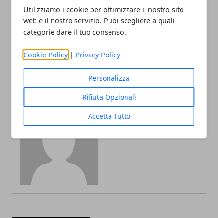
Utilizziamo i cookie per ottimizzare il nostro sito
web e il nostro servizio. Puoi scegliere a quali
categorie dare il tuo consenso.
Articolo Precedente
Articolo Successivo
La Lombardia è la regione
5 motivi per richiedere una
Cookie Policy
|
Privacy Policy
italiana con più ITS
consulenza SEO
Personalizza
Rifiuta Opzionali
Accetta Tutto
Redazione