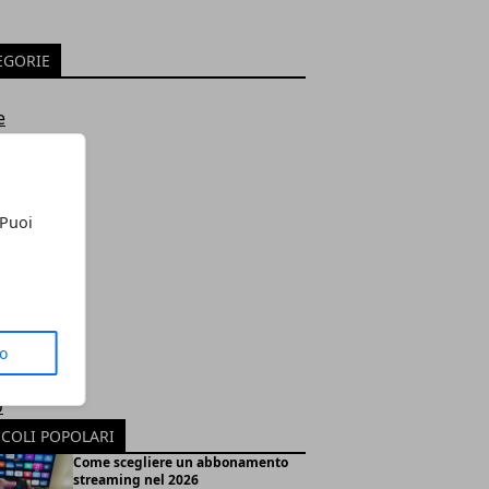
EGORIE
e
s
tyle
tegorized
sti
 Puoi
ologia
i
li
 Streaming
to
ole
o
ICOLI POPOLARI
Come scegliere un abbonamento
streaming nel 2026