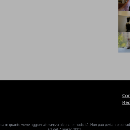
Con
Re
ica in quanto viene aggiornato senza alcuna periodicità. Non può pertanto consider
62 del 7 marzo 2001.