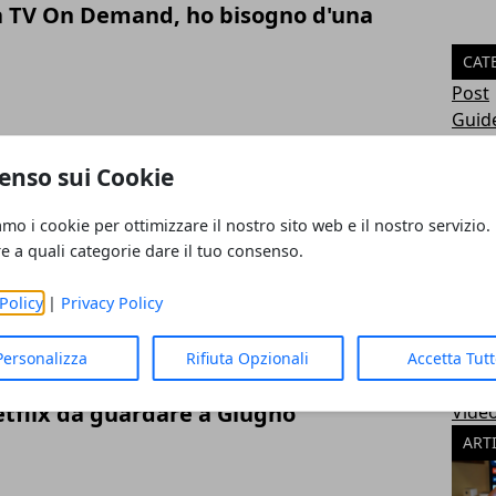
a TV On Demand, ho bisogno d'una
CAT
Post
Guid
una SoundBar
New
Lifes
enso sui Cookie
Unca
Acqui
amo i cookie per ottimizzare il nostro sito web e il nostro servizio.
re a quali categorie dare il tuo consenso.
Tecn
la TV senza disturbare
event
Policy
|
Privacy Policy
Anima
Foto
TV e
Personalizza
Rifiuta Opzionali
Accetta Tut
Cons
etflix da guardare a Giugno
Vide
ART