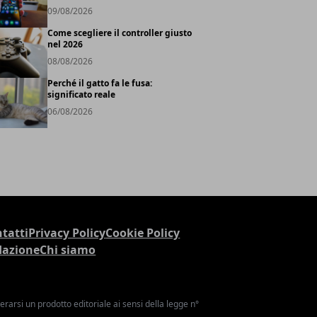
09/08/2026
Come scegliere il controller giusto
nel 2026
08/08/2026
Perché il gatto fa le fusa:
significato reale
06/08/2026
tatti
Privacy Policy
Cookie Policy
dazione
Chi siamo
arsi un prodotto editoriale ai sensi della legge n°