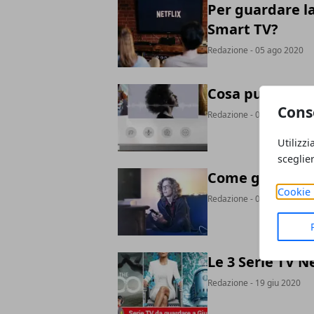
Per guardare l
Smart TV?
Redazione
- 05 ago 2020
Cosa può fare 
Cons
Redazione
- 05 ago 2020
Utilizzi
sceglie
Come guardare 
Cookie 
Redazione
- 05 ago 2020
Le 3 Serie TV N
Redazione
- 19 giu 2020