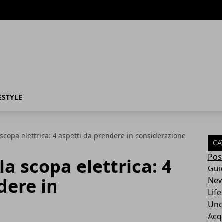
ESTYLE
scopa elettrica: 4 aspetti da prendere in considerazione
CA
Pos
a scopa elettrica: 4
Gui
dere in
Ne
Life
Unc
Acq