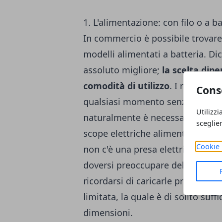
1. L'alimentazione: con filo o a ba
In commercio è possibile trovare 
modelli alimentati a batteria. D
assoluto migliore;
la scelta dip
comodità di utilizzo
. I modelli d
Cons
qualsiasi momento senza bisogno 
Utilizzi
naturalmente è necessario avere 
sceglie
scope elettriche alimentate a b
Cookie 
non c'è una presa elettrica nelle
doversi preoccupare dell'intralci
ricordarsi di caricarle prima dell'
limitata, la quale è di solito su
dimensioni.