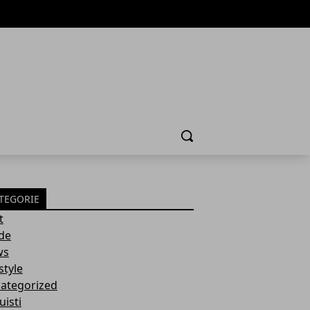
Cerca
TEGORIE
t
de
ws
style
ategorized
uisti