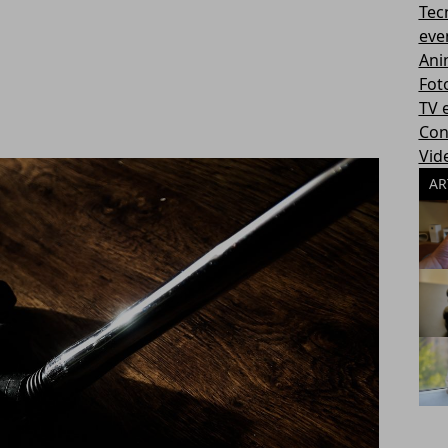
Tec
eve
Ani
Fot
TV 
Con
Vid
AR